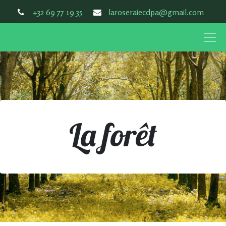
+32 69 77 19 35
laroseraiecdpa@gmail.com
La forêt