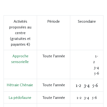
Activités
Période
Secondaire
proposées au
centre
(gratuites et
payantes €)
Approche
Toute l’année
1-
sensorielle
2
3-4
5-6
Hêtraie Chênaie
Toute l’année
1-2 3-4 5-6
La pédofaune
Toute l’année
1-2 3-4 5-6