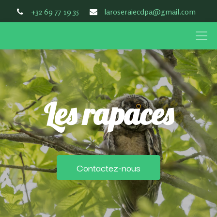
+32 69 77 19 35
laroseraiecdpa@gmail.com
Les rapaces
Contactez-nous