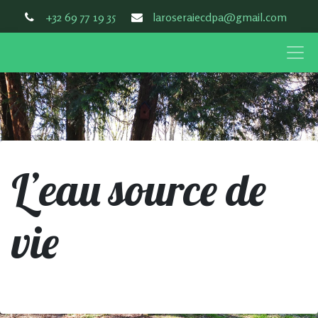
+32 69 77 19 35
laroseraiecdpa@gmail.com
L’eau source de
vie